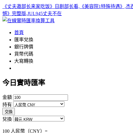
《丈夫邀部长来家吃饭》日剧部长看,《美容院1特殊待遇》,杰西简
憾》完整版,JUL945丈夫不在
首頁
匯率兌換
銀行牌價
貨幣代碼
大寫轉換
今日實時匯率
金額
持有
交換
兌換
100 人民幣（CNY）=