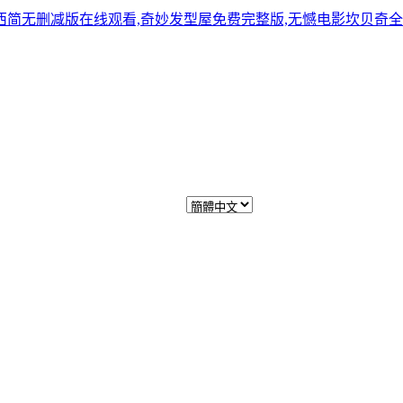
无删减版在线观看,奇妙发型屋免费完整版,无憾电影坎贝奇全集免费