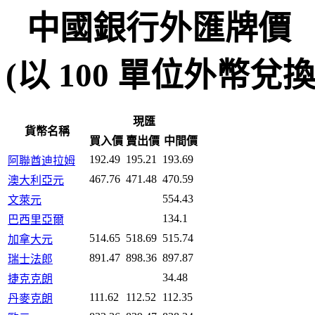
中國銀行外匯牌價
(以 100 單位外幣兌換人民
現匯
貨幣名稱
買入價
賣出價
中間價
192.49
195.21
193.69
阿聯酋迪拉姆
467.76
471.48
470.59
澳大利亞元
554.43
文萊元
134.1
巴西里亞爾
514.65
518.69
515.74
加拿大元
891.47
898.36
897.87
瑞士法郎
34.48
捷克克朗
111.62
112.52
112.35
丹麥克朗